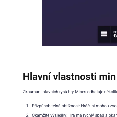
Hlavní vlastnosti min
Zkoumání hlavních rysů hry Mines odhaluje několik a
Přizpůsobitelná obtížnost: Hráči si mohou zvol
Okamžité výsledky: Hra má rychlý spád a okamž