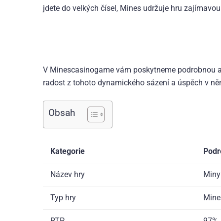
jdete do velkých čísel, Mines udržuje hru zajímavo
V Minescasinogame vám poskytneme podrobnou analýz
radost z tohoto dynamického sázení a úspěch v n
Obsah
Kategorie
Podr
Název hry
Miny
Typ hry
Mine
RTP
97%