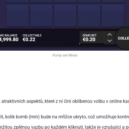
Pump set Mines
traktivních aspektů, které z ní činí oblíbenou volbu v online ka
it, kolik bomb (min) bude na mřížce ukryto, což umožňuje kontro
itou zpětnou vazbu po každém kliknutí, takže je vzrušující a p