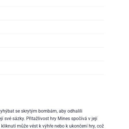
 vyhýbat se skrytým bombám, aby odhalili
jí své sázky. Přitažlivost hry Mines spočívá v její
kliknutí může vést k výhře nebo k ukončení hry, což