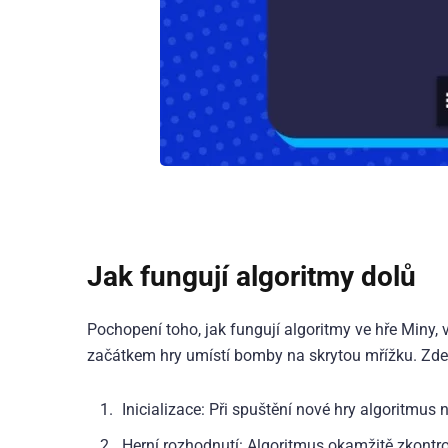
Jak fungují algoritmy dolů
Pochopení toho, jak fungují algoritmy ve hře Miny,
začátkem hry umístí bomby na skrytou mřížku. Zde 
Inicializace: Při spuštění nové hry algoritmu
Herní rozhodnutí: Algoritmus okamžitě zkontrol