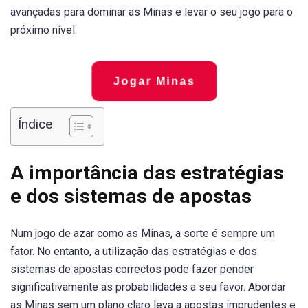
avançadas para dominar as Minas e levar o seu jogo para o
próximo nível.
Jogar Minas
Índice
A importância das estratégias
e dos sistemas de apostas
Num jogo de azar como as Minas, a sorte é sempre um
fator. No entanto, a utilização das estratégias e dos
sistemas de apostas correctos pode fazer pender
significativamente as probabilidades a seu favor. Abordar
as Minas sem um plano claro leva a apostas imprudentes e