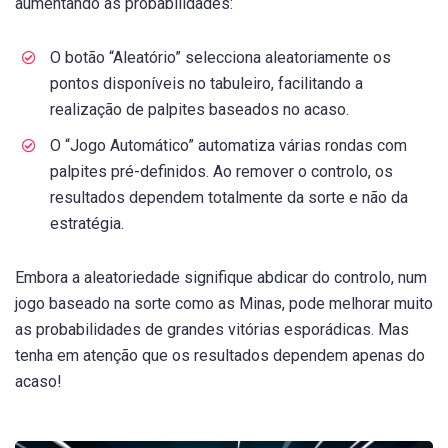
aumentando as probabilidades:
O botão “Aleatório” selecciona aleatoriamente os
pontos disponíveis no tabuleiro, facilitando a
realização de palpites baseados no acaso.
O “Jogo Automático” automatiza várias rondas com
palpites pré-definidos. Ao remover o controlo, os
resultados dependem totalmente da sorte e não da
estratégia.
Embora a aleatoriedade signifique abdicar do controlo, num
jogo baseado na sorte como as Minas, pode melhorar muito
as probabilidades de grandes vitórias esporádicas. Mas
tenha em atenção que os resultados dependem apenas do
acaso!