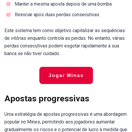
Manter a mesma aposta depois de uma bomba
Reiniciar após duas perdas consecutivas
Este sistema tem como objetivo capitalizar as sequências
de vitórias enquanto controla as perdas. No entanto, várias
perdas consecutivas podem esgotar rapidamente a sua
banca se não tiver cuidado.
Jogar Minas
Apostas progressivas
Uma estratégia de apostas progressivas é uma abordagem
popular no Mines, permitindo aos jogadores aumentar
gradualmente os riscos e o potencial de lucro à medida que