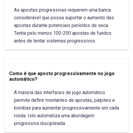
As apostas progressivas requerem uma banca
considerável que possa suportar o aumento das
apostas durante potenciais períodos de seca.
Tenha pelo menos 100-200 apostas de fundos
antes de tentar sistemas progressivos.
Como é que aposto progressivamente no jogo
automático?
A maioria das interfaces de jogo automático
permite definir montantes de apostas, palpites e
bombas para aumentar progressivamente em cada
ronda. Isto automatiza uma abordagem
progressiva disciplinada.