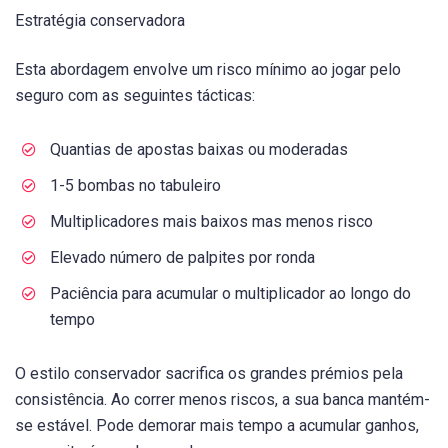
Estratégia conservadora
Esta abordagem envolve um risco mínimo ao jogar pelo
seguro com as seguintes tácticas:
Quantias de apostas baixas ou moderadas
1-5 bombas no tabuleiro
Multiplicadores mais baixos mas menos risco
Elevado número de palpites por ronda
Paciência para acumular o multiplicador ao longo do
tempo
O estilo conservador sacrifica os grandes prémios pela
consistência. Ao correr menos riscos, a sua banca mantém-
se estável. Pode demorar mais tempo a acumular ganhos,