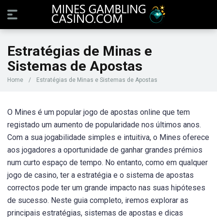
Estratégias de Minas e
Sistemas de Apostas
Home
/
Estratégias de Minas e Sistemas de Apostas
O Mines é um popular jogo de apostas online que tem
registado um aumento de popularidade nos últimos anos.
Com a sua jogabilidade simples e intuitiva, o Mines oferece
aos jogadores a oportunidade de ganhar grandes prémios
num curto espaço de tempo. No entanto, como em qualquer
jogo de casino, ter a estratégia e o sistema de apostas
correctos pode ter um grande impacto nas suas hipóteses
de sucesso. Neste guia completo, iremos explorar as
principais estratégias, sistemas de apostas e dicas