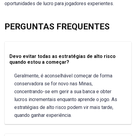
oportunidades de lucro para jogadores experientes.
PERGUNTAS FREQUENTES
Devo evitar todas as estratégias de alto risco
quando estou a começar?
Geralmente, é aconselhável começar de forma
conservadora se for novo nas Minas,
concentrando-se em gerir a sua banca e obter
lucros incrementais enquanto aprende o jogo. As
estratégias de alto risco podem vir mais tarde,
quando ganhar experiência.