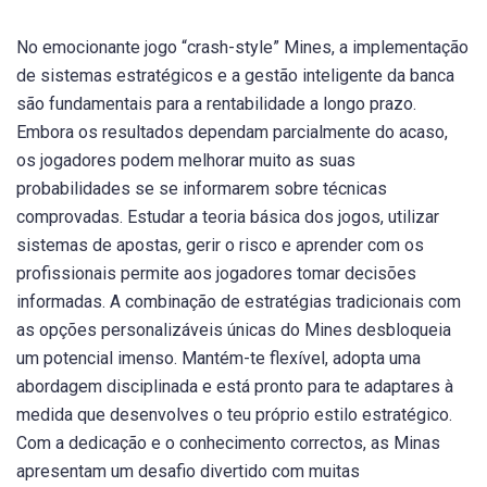
No emocionante jogo “crash-style” Mines, a implementação
de sistemas estratégicos e a gestão inteligente da banca
são fundamentais para a rentabilidade a longo prazo.
Embora os resultados dependam parcialmente do acaso,
os jogadores podem melhorar muito as suas
probabilidades se se informarem sobre técnicas
comprovadas. Estudar a teoria básica dos jogos, utilizar
sistemas de apostas, gerir o risco e aprender com os
profissionais permite aos jogadores tomar decisões
informadas. A combinação de estratégias tradicionais com
as opções personalizáveis únicas do Mines desbloqueia
um potencial imenso. Mantém-te flexível, adopta uma
abordagem disciplinada e está pronto para te adaptares à
medida que desenvolves o teu próprio estilo estratégico.
Com a dedicação e o conhecimento correctos, as Minas
apresentam um desafio divertido com muitas