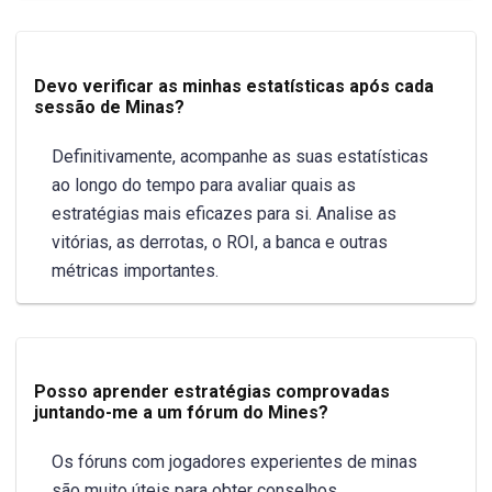
Devo verificar as minhas estatísticas após cada
sessão de Minas?
Definitivamente, acompanhe as suas estatísticas
ao longo do tempo para avaliar quais as
estratégias mais eficazes para si. Analise as
vitórias, as derrotas, o ROI, a banca e outras
métricas importantes.
Posso aprender estratégias comprovadas
juntando-me a um fórum do Mines?
Os fóruns com jogadores experientes de minas
são muito úteis para obter conselhos