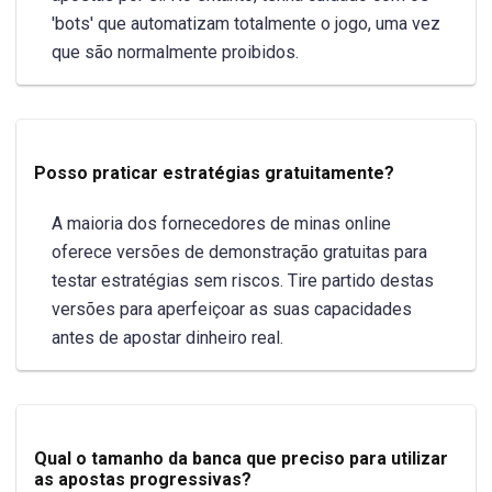
'bots' que automatizam totalmente o jogo, uma vez
que são normalmente proibidos.
Posso praticar estratégias gratuitamente?
A maioria dos fornecedores de minas online
oferece versões de demonstração gratuitas para
testar estratégias sem riscos. Tire partido destas
versões para aperfeiçoar as suas capacidades
antes de apostar dinheiro real.
Qual o tamanho da banca que preciso para utilizar
as apostas progressivas?