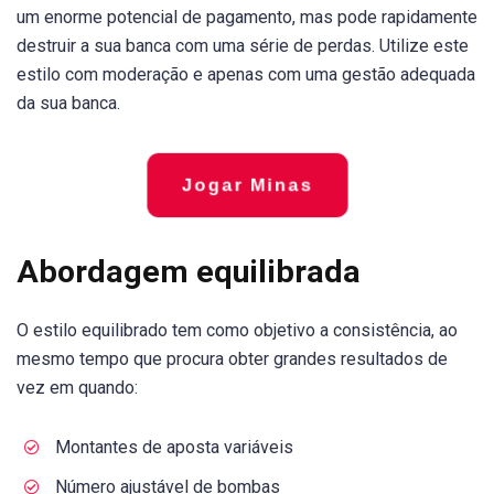
um enorme potencial de pagamento, mas pode rapidamente
destruir a sua banca com uma série de perdas. Utilize este
estilo com moderação e apenas com uma gestão adequada
da sua banca.
Jogar Minas
Abordagem equilibrada
O estilo equilibrado tem como objetivo a consistência, ao
mesmo tempo que procura obter grandes resultados de
vez em quando:
Montantes de aposta variáveis
Número ajustável de bombas