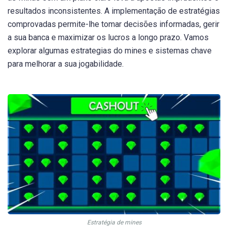
resultados inconsistentes. A implementação de estratégias
comprovadas permite-lhe tomar decisões informadas, gerir
a sua banca e maximizar os lucros a longo prazo. Vamos
explorar algumas estrategias do mines e sistemas chave
para melhorar a sua jogabilidade.
Estratégia de mines