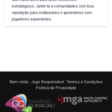
estratégicos. Junta-te a comunidades com boa
reputação para colaborares e aprenderes com
jogadores experientes.
Bem-vindo
Jogo Responsável
Termos e Condições
Política de Privacidade