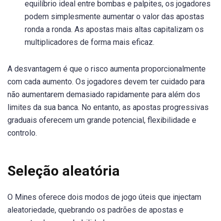
equilíbrio ideal entre bombas e palpites, os jogadores
podem simplesmente aumentar o valor das apostas
ronda a ronda. As apostas mais altas capitalizam os
multiplicadores de forma mais eficaz.
A desvantagem é que o risco aumenta proporcionalmente
com cada aumento. Os jogadores devem ter cuidado para
não aumentarem demasiado rapidamente para além dos
limites da sua banca. No entanto, as apostas progressivas
graduais oferecem um grande potencial, flexibilidade e
controlo.
Seleção aleatória
O Mines oferece dois modos de jogo úteis que injectam
aleatoriedade, quebrando os padrões de apostas e